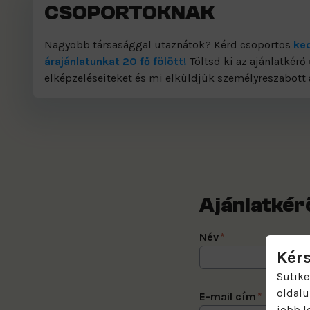
CSOPORTOKNAK
Nagyobb társasággal utaznátok? Kérd csoportos
ke
árajánlatunkat 20 fő fölött!
Töltsd ki az ajánlatkérő 
elképzeléseiteket és mi elküldjük személyreszabott 
Ajánlatkér
Név
*
Kérs
Sütike
oldalu
E-mail cím
*
jobb l