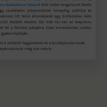
ors kiskabinos felvonó
850 méter tengerszint feletti
y csodálatos pályarendszer közepéig szállítja az
kabinos lift felső állomásánál egy drótköteles bébi
zolút kezdők részére. Aki már túl van az alapokon,
at fel a felsőbb pályákra. Ezek kimondottan széles,
 gyakorlópályák.
! A zöldellő hegyoldalak és a kristálytiszta tavak
ékpározásra és még sok másra.