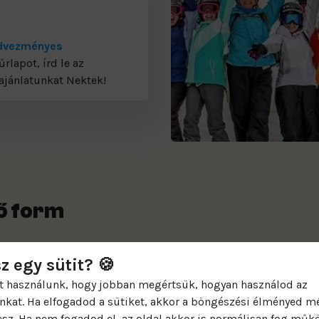
dvezményes
űrlapot, írd le az
ajánlatunkat Nektek!
ő form
z egy sütit? 🍪
t használunk, hogy jobban megértsük, hogyan használod az
nkat. Ha elfogadod a sütiket, akkor a böngészési élményed m
esz. Ha nem fogadod el, az oldal akkor is normálisan fog műk