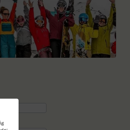
ég
ödni.