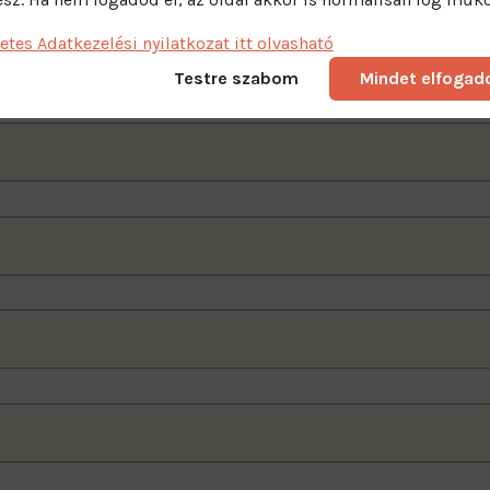
letes Adatkezelési nyilatkozat itt olvasható
Testre szabom
Mindet elfoga