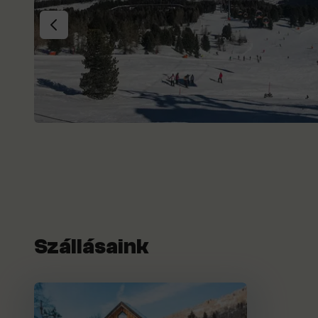
Szállásaink
FerienPark Kr