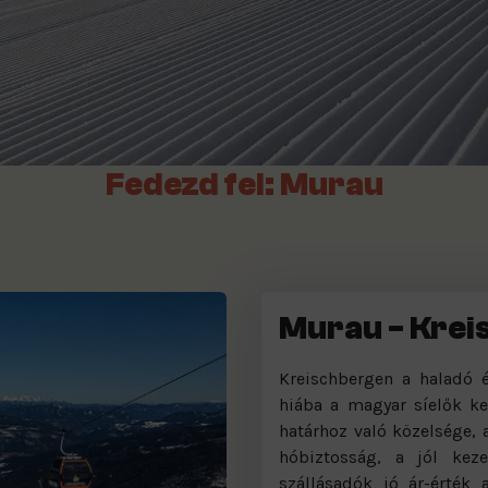
Fedezd fel: Murau
Murau - Krei
Kreischbergen a haladó é
hiába a magyar síelők ke
határhoz való közelsége, 
hóbiztosság, a jól kez
szállásadók jó ár-érték 