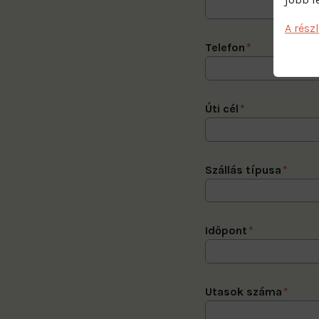
A rész
Telefon
*
Úti cél
*
Szállás típusa
*
Időpont
*
Utasok száma
*