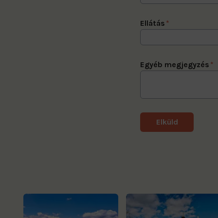
Ellátás
*
Egyéb megjegyzés
*
Elküld