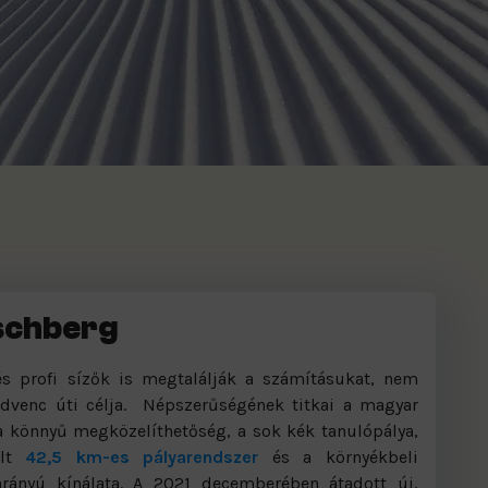
schberg
s profi sízők is megtalálják a számításukat, nem
dvenc úti célja. Népszerűségének titkai a magyar
a könnyű megközelíthetőség, a sok kék tanulópálya,
elt
42,5 km-es pályarendszer
és a környékbeli
arányú kínálata. A 2021 decemberében átadott új,