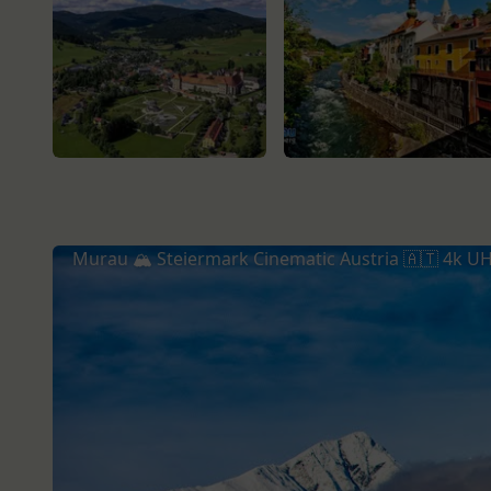
Murau 🏔 Steiermark Cinematic Austria 🇦🇹 4k U