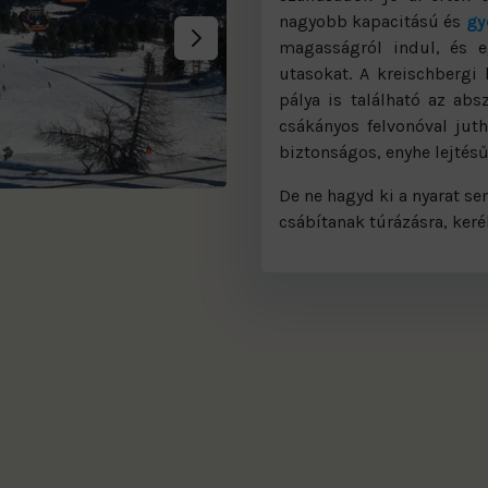
nagyobb kapacitású és
gy
magasságról indul, és eg
utasokat. A kreischbergi 
pálya is található az abs
csákányos felvonóval juth
biztonságos, enyhe lejtésű
De ne hagyd ki a nyarat sem
csábítanak túrázásra, ker
eischberg