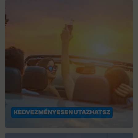
KEDVEZMÉNYESEN UTAZHATSZ