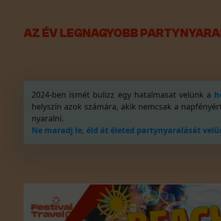
AZ ÉV LEGNAGYOBB PARTYNYAR
2024-ben ismét bulizz egy hatalmasat velünk
a
h
helyszín azok számára, akik nemcsak a napfényért, 
nyaralni.
Ne maradj le, éld át életed partynyaralását velü