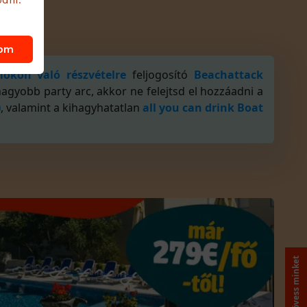
dom
okon való részvételre
feljogosító
Beachattack
nagyobb party arc, akkor ne felejtsd el hozzáadni a
)
, valamint a kihagyhatatlan
all you can drink Boat
Kövess minket