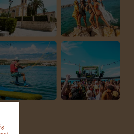
ég
ödni.