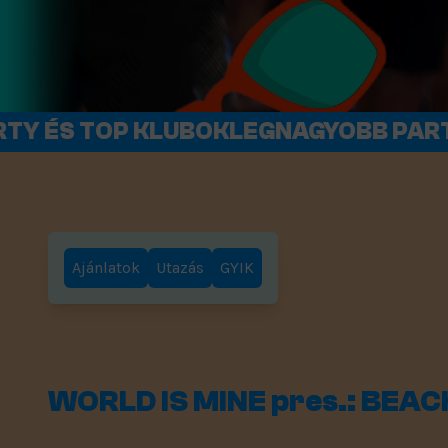
AGYOBB PARTYNYARALÁS
LEGN
Ajánlatok
Utazás
GYIK
WORLD IS MINE pres.: BEA