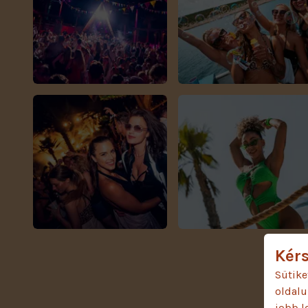
Kérs
Sütike
oldalu
jobb l