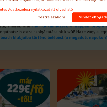
letes Adatkezelési nyilatkozat itt olvasható
Testre szabom
Mindet elfoga
zül, melyek árai
már tartalmazzák a nappali program
ogathatsz is extra szolgáltatásaink közül! Ha te vagy a leg
 beach klubjaiba történő belépést (a megadott napokon