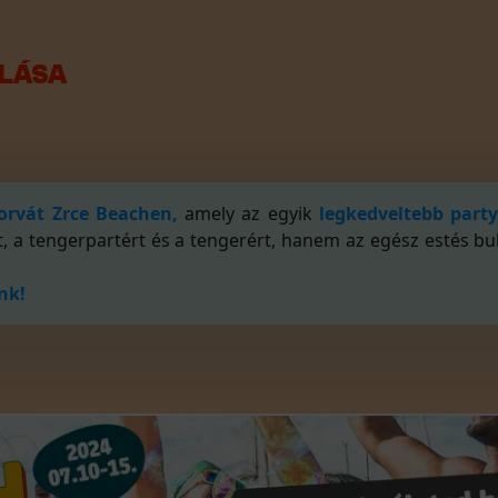
ALÁSA
orvát
Zrce Beachen,
amely az egyik
legkedveltebb part
a tengerpartért és a tengerért, hanem az egész estés bulik
nk!