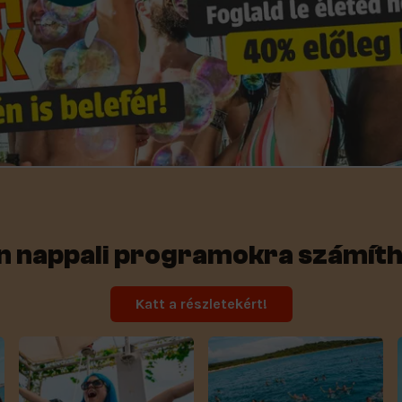
n nappali programokra számít
Katt a részletekért!