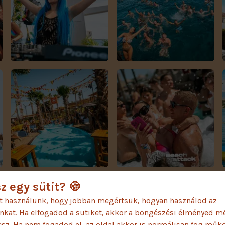
z egy sütit? 🍪
t használunk, hogy jobban megértsük, hogyan használod az
AJÁNLATOK
nkat. Ha elfogadod a sütiket, akkor a böngészési élményed m
esz. Ha nem fogadod el, az oldal akkor is normálisan fog műk