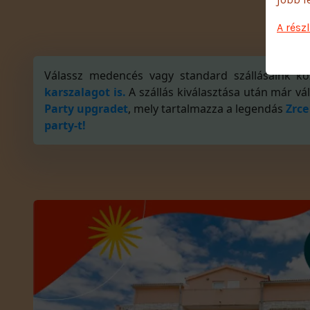
A rész
Válassz medencés vagy standard szállásaink kö
karszalagot is.
A szállás kiválasztása után már vál
Party upgradet
, mely tartalmazza a legendás
Zrce
party-t!